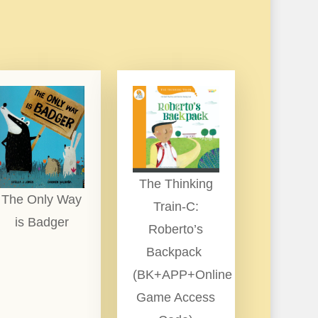
The Thinking
The Only Way
Train-C:
is Badger
Roberto’s
Backpack
(BK+APP+Online
Game Access