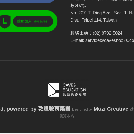
段207號
No. 207, Ti-Ding Ave., Sec. 1, N
Dist., Taipei 114, Taiwan
聯絡電話：(02) 8792-5024
E-mail: service@cavesbooks.c
ved, powered by
敦煌教育集團
Muzi Creative
. Designed by
. 
瀏覽本站.