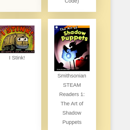
Code)
I Stink!
Smithsonian
STEAM
Readers 1:
The Art of
Shadow
Puppets