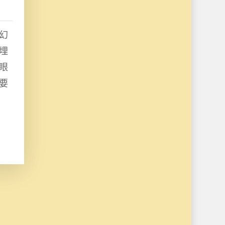
幻
埋
眼
要