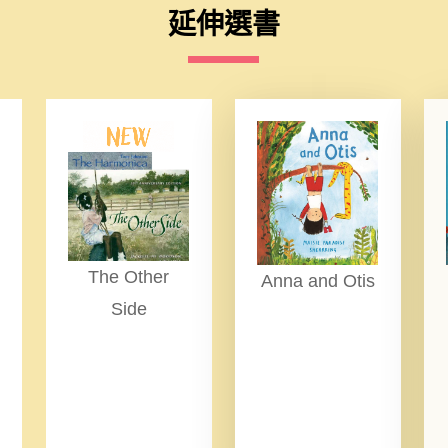
延伸選書
The Other
Anna and Otis
Side