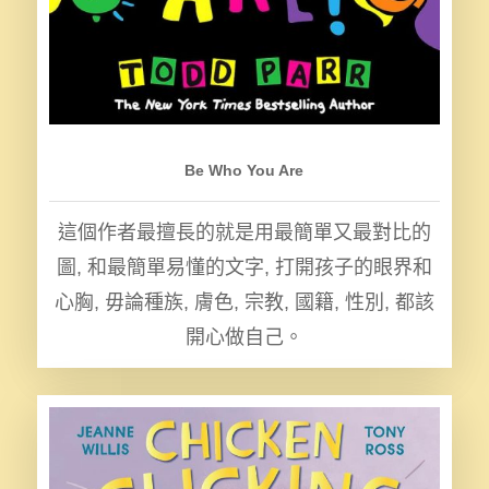
Be Who You Are
這個作者最擅長的就是用最簡單又最對比的
圖, 和最簡單易懂的文字, 打開孩子的眼界和
心胸, 毋論種族, 膚色, 宗教, 國籍, 性別, 都該
開心做自己。