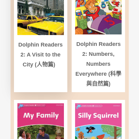
Dolphin Readers
Dolphin Readers
2: Numbers,
2: A Visit to the
Numbers
City (
人物篇)
Everywhere (
科學
與自然篇)