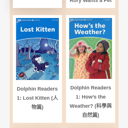
Rory Wants a Pet
Dolphin Readers
Dolphin Readers
1: How’s the
1: Lost Kitten (
人
Weather? (
科學與
物篇)
自然篇)