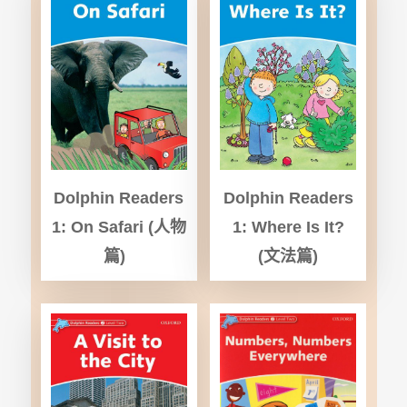
Dolphin Readers
Dolphin Readers
1: On Safari (
人物
1: Where Is It?
篇)
(
文法篇)