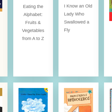
I Know an Old
Eating the
Lady Who
Alphabet:
Swallowed a
Fruits &
Fly
Vegetables
from A to Z