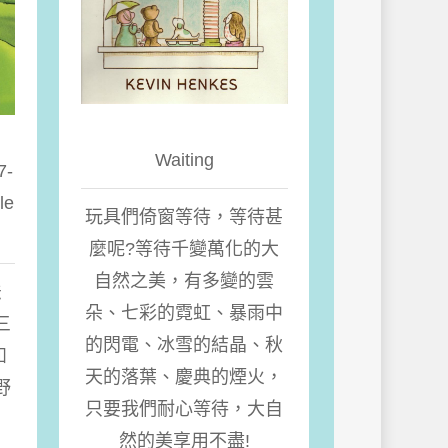
Waiting
7-
le
玩具們倚窗等待，等待甚
麼呢?等待千變萬化的大
自然之美，有多變的雲
法
朵、七彩的霓虹、暴雨中
三
的閃電、冰雪的結晶、秋
如
天的落葉、慶典的煙火，
野
只要我們耐心等待，大自
然的美享用不盡!