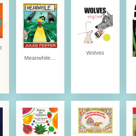
t
Wolves
Meanwhile…