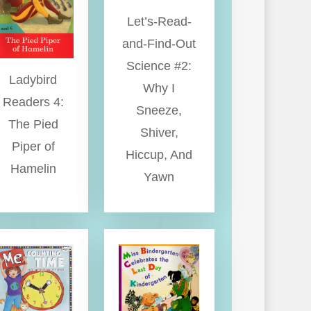
Let’s-Read-
and-Find-Out
Science #2:
Ladybird
Why I
Readers 4:
Sneeze,
The Pied
Shiver,
Piper of
Hiccup, And
Hamelin
Yawn