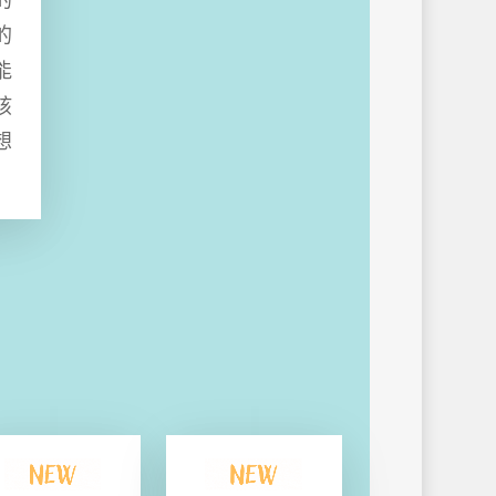
的
的
能
孩
想