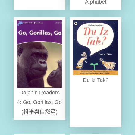
Alphabet
Du Iz Tak?
Dolphin Readers
4: Go, Gorillas, Go
(科學與自然篇)