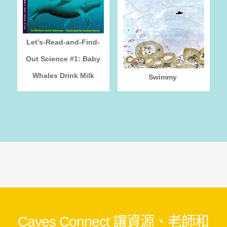
Let’s-Read-and-Find-
Out Science #1: Baby
Whales Drink Milk
Swimmy
Caves Connect 讓資源、老師和