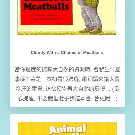
Cloudy With a Chance of Meatballs
當你過度的掠奪大自然的資源時, 會發生什麼
事呢? 這是一本初看很過癮, 細細讀來讓人冒
冷汗的童書, 彷彿預告著大自然的反撲… (良
心提醒, 不要餓著肚子讀這本書, 會更餓…)