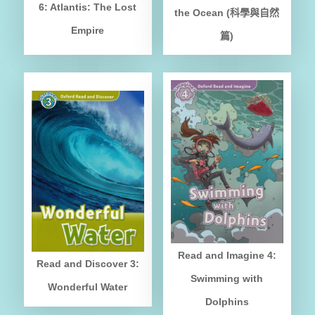
6: Atlantis: The Lost
the Ocean (科學與自然
Empire
篇)
Read and Imagine 4:
Read and Discover 3:
Swimming with
Wonderful Water
Dolphins