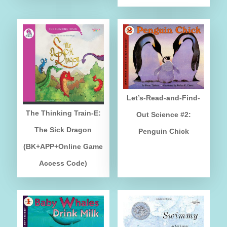
Let’s-Read-and-Find-
The Thinking Train-E:
Out Science #2:
The Sick Dragon
Penguin Chick
(BK+APP+Online Game
Access Code)