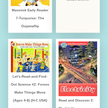
Maverick Early Reader
7-Turquoise: The
Oojamaflip
Let’s-Read-and-Find-
Out Science #2: Forces
Make Things Move
(Ages 4-8) (H-C USA)
Read and Discover 2: