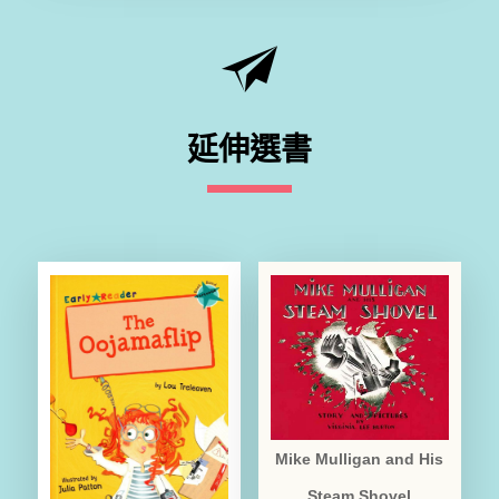
延伸選書
Mike Mulligan and His
Steam Shovel