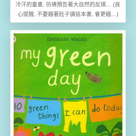
冷汗的童書, 彷彿預告著大自然的反撲… (良
心提醒, 不要餓著肚子讀這本書, 會更餓…)