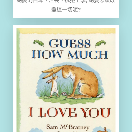
她變的自卑、沮喪、抗拒上學, 她要怎麼改
變這一切呢?