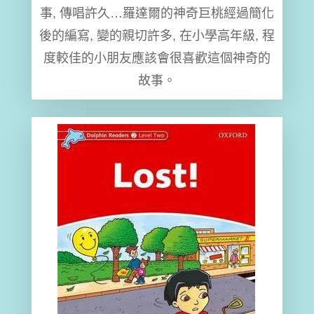
事, 傳唱許久…羅達爾的神奇巨桃經過簡化
後的編寫, 變的親切許多, 在小學高年級, 程
度較佳的小朋友應該會很喜歡這個神奇的
故事。